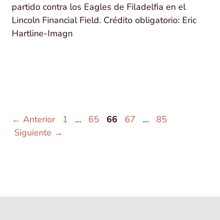
partido contra los Eagles de Filadelfia en el
Lincoln Financial Field. Crédito obligatorio: Eric
Hartline-Imagn
Página
Página
Página
Página
Página
←
Anterior
1
…
65
66
67
…
85
Siguiente
→