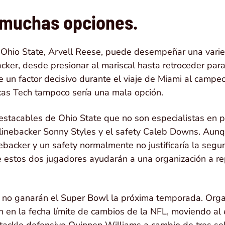
 muchas opciones.
e Ohio State, Arvell Reese, puede desempeñar una vari
cker, desde presionar al mariscal hasta retroceder para
ue un factor decisivo durante el viaje de Miami al campe
xas Tech tampoco sería una mala opción.
estacables de Ohio State que no son especialistas en p
l linebacker Sonny Styles y el safety Caleb Downs. Aunq
nebacker y un safety normalmente no justificaría la segu
 estos dos jugadores ayudarán a una organización a re
s no ganarán el Super Bowl la próxima temporada. Orga
ón en la fecha límite de cambios de la NFL, moviendo al
tackle defensivo Quinnen Williams a cambio de tres se