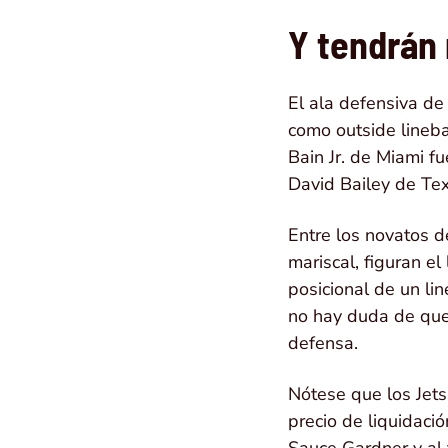
Y tendrán
El ala defensiva d
como outside lineba
Bain Jr. de Miami f
David Bailey de Te
Entre los novatos d
mariscal, figuran e
posicional de un li
no hay duda de que
defensa.
Nótese que los Jet
precio de liquidaci
Sauce Gardner y al 