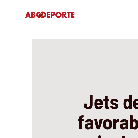
Saltar
al
contenido
Jets d
favorab