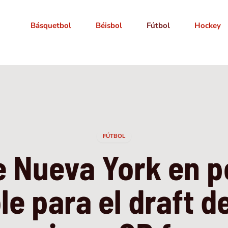
Básquetbol
Béisbol
Fútbol
Hockey
FÚTBOL
e Nueva York en p
le para el draft de