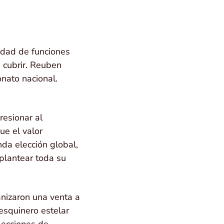
edad de funciones
 cubrir. Reuben
onato nacional.
resionar al
ue el valor
nda elección global,
plantear toda su
nizaron una venta a
 esquinero estelar
lecciones de